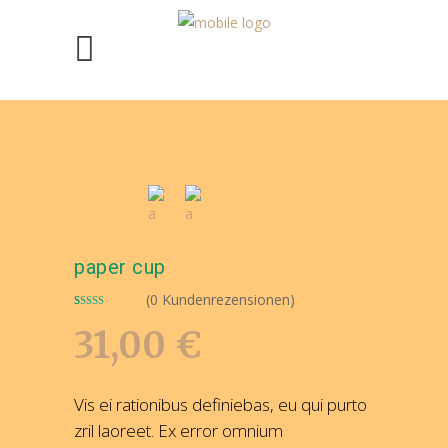
paper cup
(
0
Kundenrezensionen)
Bewertet
2
mit
4.00
31,00
€
von 5,
basierend
auf
Kundenbewertungen
Vis ei rationibus definiebas, eu qui purto
zril laoreet. Ex error omnium