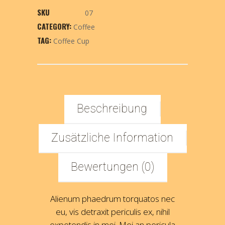
SKU
07
CATEGORY:
Coffee
TAG:
Coffee Cup
Beschreibung
Zusätzliche Information
Bewertungen (0)
Alienum phaedrum torquatos nec
eu, vis detraxit periculis ex, nihil
expetendis in mei. Mei an pericula