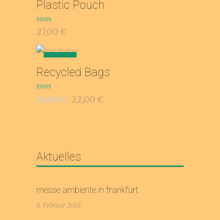
ADD TO CART
Plastic Pouch
Bewertet
27,00
€
mit
4.75
von 5
SALE
ADD TO CART
Recycled Bags
Bewertet
35,00
€
22,00
€
mit
4.00
von 5
Aktuelles
messe ambiente in frankfurt
8. Februar 2018