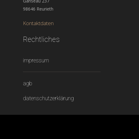
Gänseau 237
98646 Reurieth
Kontaktdaten
Rechtliches
impressum
agb
datenschutzerklärung
barista-deluxe