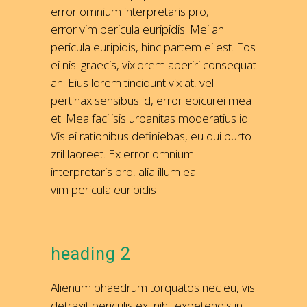
error omnium interpretaris pro,
error vim pericula euripidis. Mei an
pericula euripidis, hinc partem ei est. Eos
ei nisl graecis, vixlorem aperiri consequat
an. Eius lorem tincidunt vix at, vel
pertinax sensibus id, error epicurei mea
et. Mea facilisis urbanitas moderatius id.
Vis ei rationibus definiebas, eu qui purto
zril laoreet. Ex error omnium
interpretaris pro, alia illum ea
vim pericula euripidis
heading 2
Alienum phaedrum torquatos nec eu, vis
detraxit periculis ex, nihil expetendis in